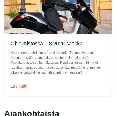
Ohjelmistossa 1.8.2026 saakka
Koe kesän vauhdikkain farssi keskellä Turkua. Vaimoni
Maurice pistää naurulihakset koetukselle idyllisessä
Puolalanpuistossa heinäkuussa. Kesäisen farssin kiihtyvä
tapahtumien ja sekaannusten sarja käynnistää hullunmyllyn,
joka vie katsojat (ja näyttelijätkin) mennessään!
Lue lisää
Ajankohtaista