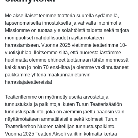
Me akselilaiset teemme teatteria suurella sydämellä,
lapsenomaisella innostuksella ja vahvalla intohimolla!
Missiomme on tuottaa yleisölähtöistä taidetta sekä tarjota
monipuoliset mahdollisuudet näyttämötaiteen
harrastamiseen. Vuonna 2025 vietimme teatterimme 10-
vuotisjuhlaa. Iloitsemme siitä, että nuoresta iästämme
huolimatta olemme ehtineet tuottamaan tähän mennessä
kaikkiaan jo noin 70 ensi-iltaa ja olemme vakiinnuttaneet
paikkamme yhtenä maakunnan eturivin
harrastajateattereista!
Teatterillemme on myönnetty useita arvostettuja
tunnustuksia ja palkintoja, kuten Turun Teatterisäätiön
tunnustuspalkinto, joka on aiemmin jaettu pääosin vain
näyttämötaiteen ammattilaisille sekä kolmesti Turun
Teatterikerhon Nuoren taiteilijan tunnustuspalkinto.
Vuonna 2025 Teatteri Akseli valittiin kolmatta kertaa