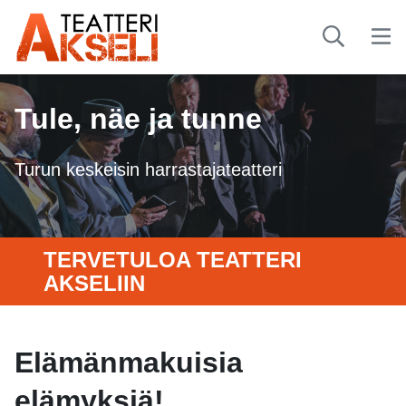
Tule, näe ja tunne
Turun keskeisin harrastajateatteri
TERVETULOA TEATTERI
AKSELIIN
Elämänmakuisia
elämyksiä!