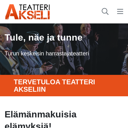
Tule, näe ja tunne
Turun keskeisin harrastajateatteri
TERVETULOA TEATTERI
AKSELIIN
Elämänmakuisia
elämyksiä!