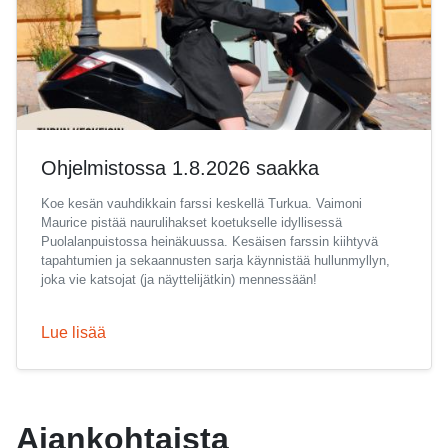
Ohjelmistossa 1.8.2026 saakka
Koe kesän vauhdikkain farssi keskellä Turkua. Vaimoni
Maurice pistää naurulihakset koetukselle idyllisessä
Puolalanpuistossa heinäkuussa. Kesäisen farssin kiihtyvä
tapahtumien ja sekaannusten sarja käynnistää hullunmyllyn,
joka vie katsojat (ja näyttelijätkin) mennessään!
Lue lisää
Ajankohtaista