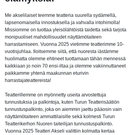
Me akselilaiset teemme teatteria suurella sydämellä,
lapsenomaisella innostuksella ja vahvalla intohimolla!
Missiomme on tuottaa yleisölähtöistä taidetta sekä tarjota
monipuoliset mahdollisuudet näyttämötaiteen
harrastamiseen. Vuonna 2025 vietimme teatterimme 10-
vuotisjuhlaa. Iloitsemme siitä, että nuoresta iästämme
huolimatta olemme ehtineet tuottamaan tähän mennessä
kaikkiaan jo noin 70 ensi-iltaa ja olemme vakiinnuttaneet
paikkamme yhtenä maakunnan eturivin
harrastajateattereista!
Teatterillemme on myönnetty useita arvostettuja
tunnustuksia ja palkintoja, kuten Turun Teatterisäätiön
tunnustuspalkinto, joka on aiemmin jaettu pääosin vain
näyttämötaiteen ammattilaisille sekä kolmesti Turun
Teatterikerhon Nuoren taiteilijan tunnustuspalkinto.
Vuonna 2025 Teatteri Akseli valittiin kolmatta kertaa