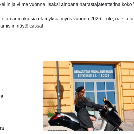
ikkeliin ja viime vuonna lisäksi ainoana harrastajateatterina kok
 elämänmakuisia elämyksiä myös vuonna 2026. Tule, näe ja t
aamisiin näytöksissä!
 -
sa
tu