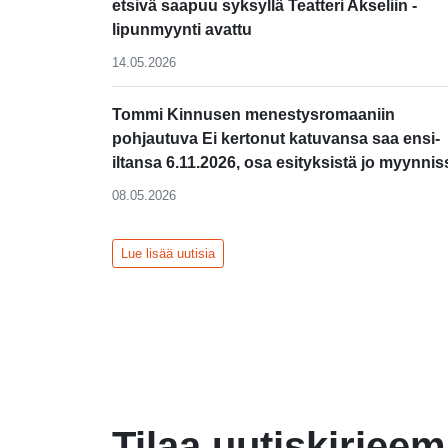
etsivä saapuu syksyllä Teatteri Akseliin -
lipunmyynti avattu
14.05.2026
Tommi Kinnusen menestysromaaniin
pohjautuva Ei kertonut katuvansa saa ensi-
iltansa 6.11.2026, osa esityksistä jo myynnis
08.05.2026
Lue lisää uutisia
Tilaa uutiskirjee