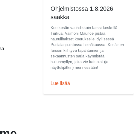
Ohjelmistossa 1.8.2026
saakka
Koe kesän vauhdikkain farssi keskellä
Turkua. Vaimoni Maurice pistää
naurulihakset koetukselle idyllisessä
Puolalanpuistossa heinäkuussa. Kesäisen
sä
farssin kiihtyvä tapahtumien ja
sekaannusten sarja käynnistää
hullunmyllyn, joka vie katsojat (ja
näyttelijätkin) mennessään!
Lue lisää
mme