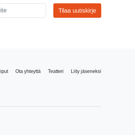
Tilaa uutiskirje
liput
Ota yhteyttä
Teatteri
Liity jäseneksi
Facebook
Instagram