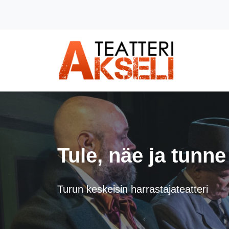
Siirry pääsisältöön (Paina Enter)
Tule, näe ja tunne
Turun keskeisin harrastajateatteri