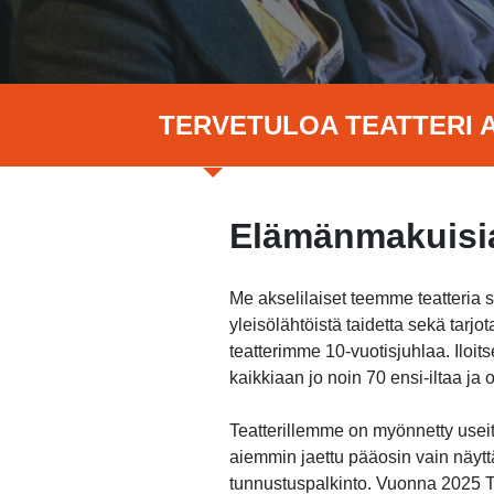
TERVETULOA TEATTERI A
Elämänmakuisia
Me akselilaiset teemme teatteria 
yleisölähtöistä taidetta sekä tar
teatterimme 10-vuotisjuhlaa. Ilo
kaikkiaan jo noin 70 ensi-iltaa j
Teatterillemme on myönnetty useita
aiemmin jaettu pääosin vain näytt
tunnustuspalkinto. Vuonna 2025 Te