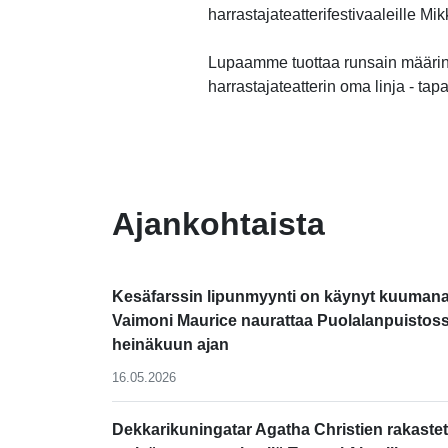
harrastajateatterifestivaaleille M
Lupaamme tuottaa runsain määrin
harrastajateatterin oma linja - tap
-
Ajankohtaista
Kesäfarssin lipunmyynti on käynyt kuumana
Vaimoni Maurice naurattaa Puolalanpuistos
heinäkuun ajan
16.05.2026
Dekkarikuningatar Agatha Christien rakastet