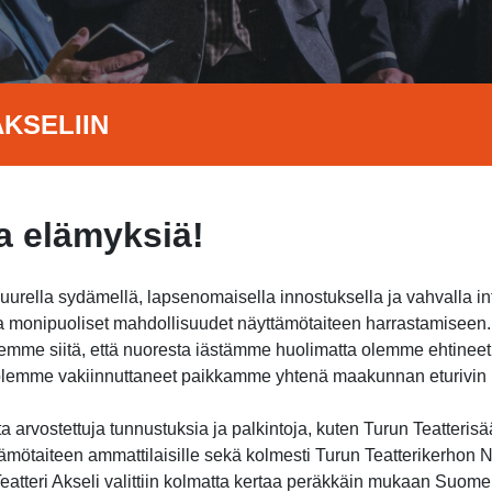
KSELIIN
 elämyksiä!
suurella sydämellä, lapsenomaisella innostuksella ja vahvalla i
jota monipuoliset mahdollisuudet näyttämötaiteen harrastamisee
itsemme siitä, että nuoresta iästämme huolimatta olemme ehtine
a olemme vakiinnuttaneet paikkamme yhtenä maakunnan eturivin h
 arvostettuja tunnustuksia ja palkintoja, kuten Turun Teatterisä
ämötaiteen ammattilaisille sekä kolmesti Turun Teatterikerhon Nu
atteri Akseli valittiin kolmatta kertaa peräkkäin mukaan Suome