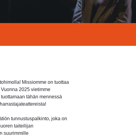
ntohimolla! Missiomme on tuottaa
n. Vuonna 2025 vietimme
et tuottamaan tähän mennessä
arrastajateattereista!
ätiön tunnustuspalkinto, joka on
oren taiteilijan
n suurimmille