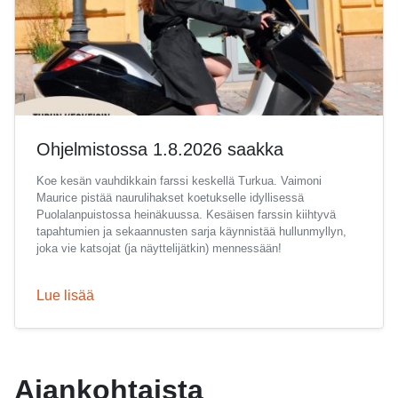
Ohjelmistossa 1.8.2026 saakka
Koe kesän vauhdikkain farssi keskellä Turkua. Vaimoni
Maurice pistää naurulihakset koetukselle idyllisessä
Puolalanpuistossa heinäkuussa. Kesäisen farssin kiihtyvä
tapahtumien ja sekaannusten sarja käynnistää hullunmyllyn,
joka vie katsojat (ja näyttelijätkin) mennessään!
Lue lisää
Ajankohtaista