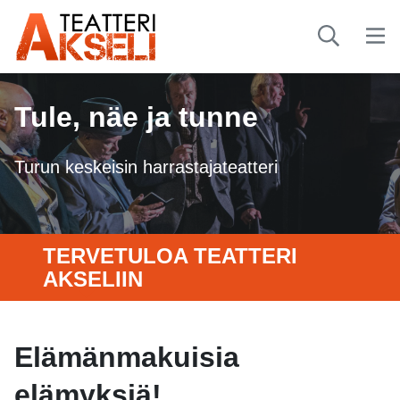
Tule, näe ja tunne
Turun keskeisin harrastajateatteri
TERVETULOA TEATTERI
AKSELIIN
Elämänmakuisia
elämyksiä!