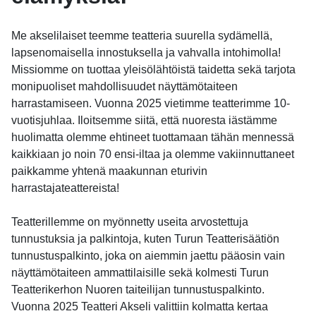
Me akselilaiset teemme teatteria suurella sydämellä,
lapsenomaisella innostuksella ja vahvalla intohimolla!
Missiomme on tuottaa yleisölähtöistä taidetta sekä tarjota
monipuoliset mahdollisuudet näyttämötaiteen
harrastamiseen. Vuonna 2025 vietimme teatterimme 10-
vuotisjuhlaa. Iloitsemme siitä, että nuoresta iästämme
huolimatta olemme ehtineet tuottamaan tähän mennessä
kaikkiaan jo noin 70 ensi-iltaa ja olemme vakiinnuttaneet
paikkamme yhtenä maakunnan eturivin
harrastajateattereista!
Teatterillemme on myönnetty useita arvostettuja
tunnustuksia ja palkintoja, kuten Turun Teatterisäätiön
tunnustuspalkinto, joka on aiemmin jaettu pääosin vain
näyttämötaiteen ammattilaisille sekä kolmesti Turun
Teatterikerhon Nuoren taiteilijan tunnustuspalkinto.
Vuonna 2025 Teatteri Akseli valittiin kolmatta kertaa