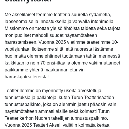
Me akselilaiset teemme teatteria suurella sydämellä,
lapsenomaisella innostuksella ja vahvalla intohimolla!
Missiomme on tuottaa yleisölähtöistä taidetta sekä tarjota
monipuoliset mahdollisuudet näyttämötaiteen
harrastamiseen. Vuonna 2025 vietimme teatterimme 10-
vuotisjuhlaa. Iloitsemme siitä, että nuoresta iästämme
huolimatta olemme ehtineet tuottamaan tähän mennessä
kaikkiaan jo noin 70 ensi-iltaa ja olemme vakiinnuttaneet
paikkamme yhtenä maakunnan eturivin
harrastajateattereista!
Teatterillemme on myönnetty useita arvostettuja
tunnustuksia ja palkintoja, kuten Turun Teatterisäätiön
tunnustuspalkinto, joka on aiemmin jaettu pääosin vain
näyttämötaiteen ammattilaisille sekä kolmesti Turun
Teatterikerhon Nuoren taiteilijan tunnustuspalkinto.
Vuonna 2025 Teatteri Akseli valittiin kolmatta kertaa