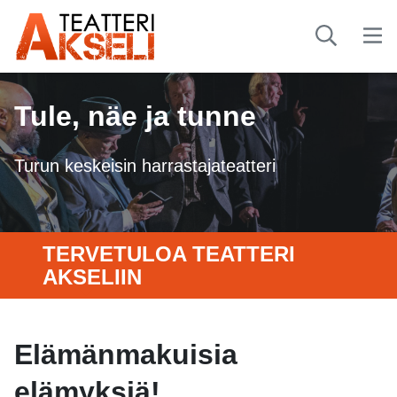
Tule, näe ja tunne
Turun keskeisin harrastajateatteri
TERVETULOA TEATTERI
AKSELIIN
Elämänmakuisia
elämyksiä!