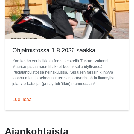
Ohjelmistossa 1.8.2026 saakka
Koe kesän vauhdikkain farssi keskellä Turkua. Vaimoni
Maurice pistää naurulihakset koetukselle idyllisessä
Puolalanpuistossa heinäkuussa. Kesäisen farssin kiihtyvä
tapahtumien ja sekaannusten sarja käynnistää hullunmyllyn,
joka vie katsojat (ja näyttelijätkin) mennessään!
Lue lisää
Ajankohtaista