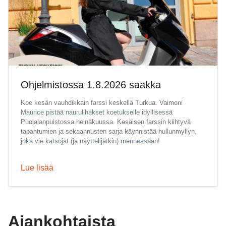
Ohjelmistossa 1.8.2026 saakka
Koe kesän vauhdikkain farssi keskellä Turkua. Vaimoni
Maurice pistää naurulihakset koetukselle idyllisessä
Puolalanpuistossa heinäkuussa. Kesäisen farssin kiihtyvä
tapahtumien ja sekaannusten sarja käynnistää hullunmyllyn,
joka vie katsojat (ja näyttelijätkin) mennessään!
Lue lisää
Ajankohtaista