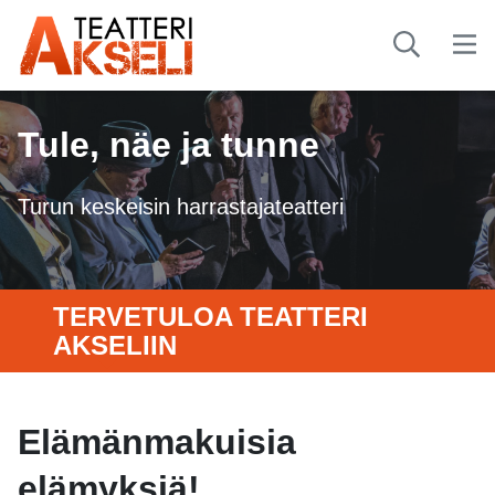
Tule, näe ja tunne
Turun keskeisin harrastajateatteri
TERVETULOA TEATTERI
AKSELIIN
Elämänmakuisia
elämyksiä!