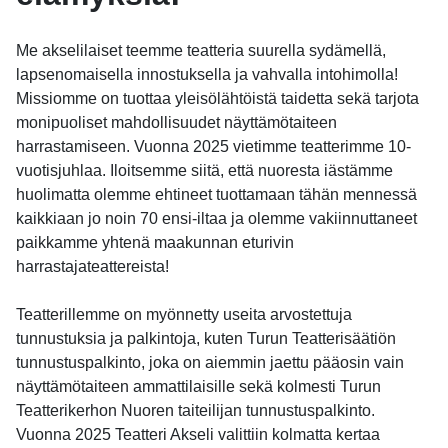
Me akselilaiset teemme teatteria suurella sydämellä,
lapsenomaisella innostuksella ja vahvalla intohimolla!
Missiomme on tuottaa yleisölähtöistä taidetta sekä tarjota
monipuoliset mahdollisuudet näyttämötaiteen
harrastamiseen. Vuonna 2025 vietimme teatterimme 10-
vuotisjuhlaa. Iloitsemme siitä, että nuoresta iästämme
huolimatta olemme ehtineet tuottamaan tähän mennessä
kaikkiaan jo noin 70 ensi-iltaa ja olemme vakiinnuttaneet
paikkamme yhtenä maakunnan eturivin
harrastajateattereista!
Teatterillemme on myönnetty useita arvostettuja
tunnustuksia ja palkintoja, kuten Turun Teatterisäätiön
tunnustuspalkinto, joka on aiemmin jaettu pääosin vain
näyttämötaiteen ammattilaisille sekä kolmesti Turun
Teatterikerhon Nuoren taiteilijan tunnustuspalkinto.
Vuonna 2025 Teatteri Akseli valittiin kolmatta kertaa