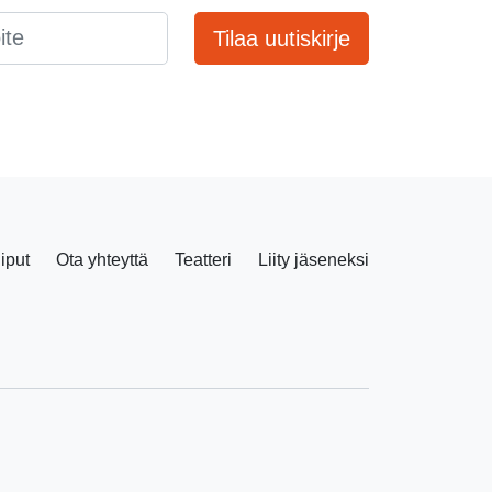
Tilaa uutiskirje
liput
Ota yhteyttä
Teatteri
Liity jäseneksi
Facebook
Instagram