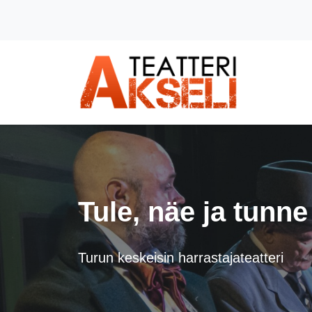
Siirry pääsisältöön (Paina Enter)
Tule, näe ja tunne
Turun keskeisin harrastajateatteri