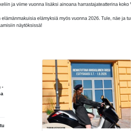
ikkeliin ja viime vuonna lisäksi ainoana harrastajateatterina kok
 elämänmakuisia elämyksiä myös vuonna 2026. Tule, näe ja t
aamisiin näytöksissä!
 -
sa
tu