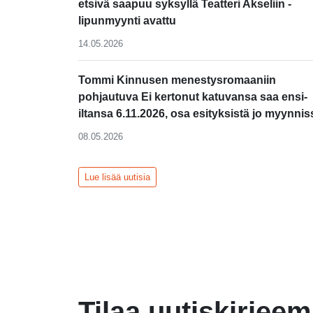
etsivä saapuu syksyllä Teatteri Akseliin -
lipunmyynti avattu
14.05.2026
Tommi Kinnusen menestysromaaniin
pohjautuva Ei kertonut katuvansa saa ensi-
iltansa 6.11.2026, osa esityksistä jo myynnis
08.05.2026
Lue lisää uutisia
Tilaa uutiskirjee