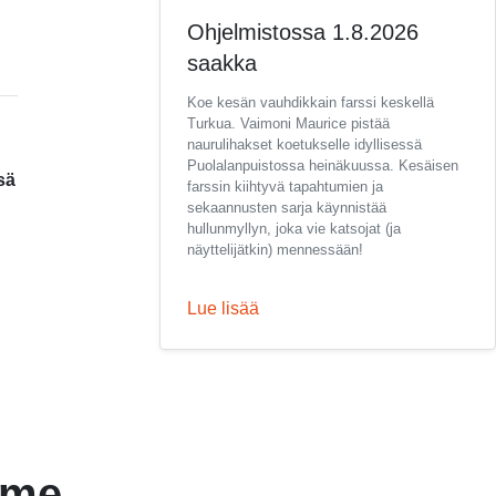
Ohjelmistossa 1.8.2026
saakka
Koe kesän vauhdikkain farssi keskellä
Turkua. Vaimoni Maurice pistää
naurulihakset koetukselle idyllisessä
Puolalanpuistossa heinäkuussa. Kesäisen
sä
farssin kiihtyvä tapahtumien ja
sekaannusten sarja käynnistää
hullunmyllyn, joka vie katsojat (ja
näyttelijätkin) mennessään!
Lue lisää
mme