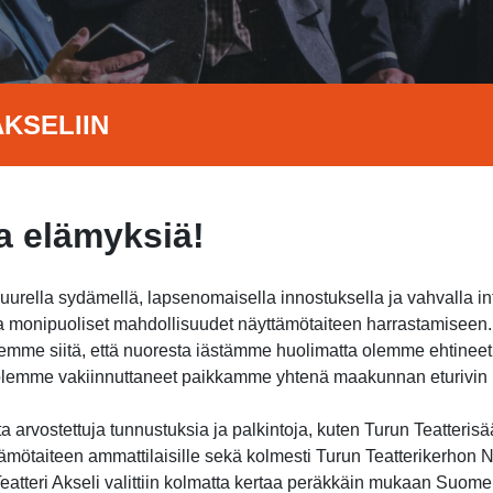
KSELIIN
 elämyksiä!
suurella sydämellä, lapsenomaisella innostuksella ja vahvalla i
jota monipuoliset mahdollisuudet näyttämötaiteen harrastamisee
itsemme siitä, että nuoresta iästämme huolimatta olemme ehtine
a olemme vakiinnuttaneet paikkamme yhtenä maakunnan eturivin h
 arvostettuja tunnustuksia ja palkintoja, kuten Turun Teatterisä
ämötaiteen ammattilaisille sekä kolmesti Turun Teatterikerhon Nu
atteri Akseli valittiin kolmatta kertaa peräkkäin mukaan Suome