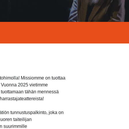
ntohimolla! Missiomme on tuottaa
n. Vuonna 2025 vietimme
et tuottamaan tähän mennessä
arrastajateattereista!
ätiön tunnustuspalkinto, joka on
oren taiteilijan
n suurimmille