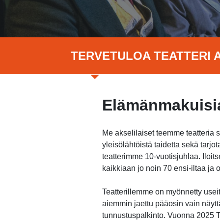
TERVETULOA TEATTERI A
Elämänmakuisia
Me akselilaiset teemme teatteria 
yleisölähtöistä taidetta sekä tar
teatterimme 10-vuotisjuhlaa. Ilo
kaikkiaan jo noin 70 ensi-iltaa j
Teatterillemme on myönnetty useita
aiemmin jaettu pääosin vain näytt
tunnustuspalkinto. Vuonna 2025 Te