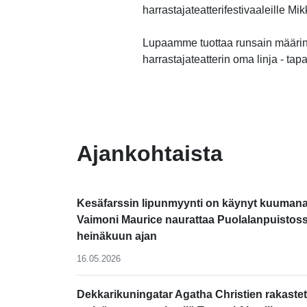
harrastajateatterifestivaaleille M
Lupaamme tuottaa runsain määrin
harrastajateatterin oma linja - tap
-
Ajankohtaista
Kesäfarssin lipunmyynti on käynyt kuumana
Vaimoni Maurice naurattaa Puolalanpuistos
heinäkuun ajan
16.05.2026
Dekkarikuningatar Agatha Christien rakastet