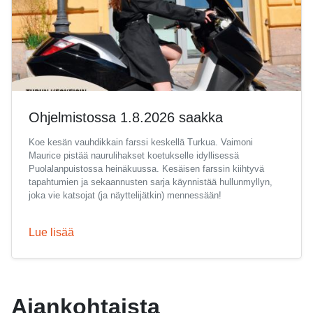
Ohjelmistossa 1.8.2026 saakka
Koe kesän vauhdikkain farssi keskellä Turkua. Vaimoni
Maurice pistää naurulihakset koetukselle idyllisessä
Puolalanpuistossa heinäkuussa. Kesäisen farssin kiihtyvä
tapahtumien ja sekaannusten sarja käynnistää hullunmyllyn,
joka vie katsojat (ja näyttelijätkin) mennessään!
Lue lisää
Ajankohtaista