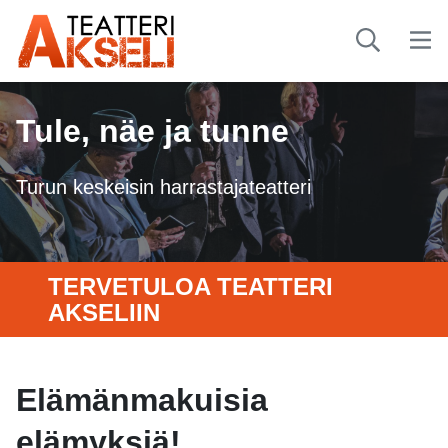
Tule, näe ja tunne
Turun keskeisin harrastajateatteri
TERVETULOA TEATTERI
AKSELIIN
Elämänmakuisia
elämyksiä!