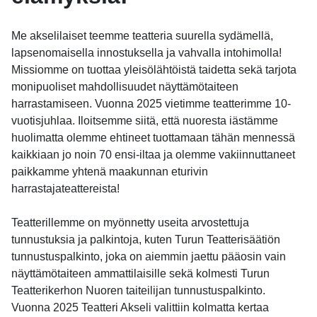
Me akselilaiset teemme teatteria suurella sydämellä,
lapsenomaisella innostuksella ja vahvalla intohimolla!
Missiomme on tuottaa yleisölähtöistä taidetta sekä tarjota
monipuoliset mahdollisuudet näyttämötaiteen
harrastamiseen. Vuonna 2025 vietimme teatterimme 10-
vuotisjuhlaa. Iloitsemme siitä, että nuoresta iästämme
huolimatta olemme ehtineet tuottamaan tähän mennessä
kaikkiaan jo noin 70 ensi-iltaa ja olemme vakiinnuttaneet
paikkamme yhtenä maakunnan eturivin
harrastajateattereista!
Teatterillemme on myönnetty useita arvostettuja
tunnustuksia ja palkintoja, kuten Turun Teatterisäätiön
tunnustuspalkinto, joka on aiemmin jaettu pääosin vain
näyttämötaiteen ammattilaisille sekä kolmesti Turun
Teatterikerhon Nuoren taiteilijan tunnustuspalkinto.
Vuonna 2025 Teatteri Akseli valittiin kolmatta kertaa