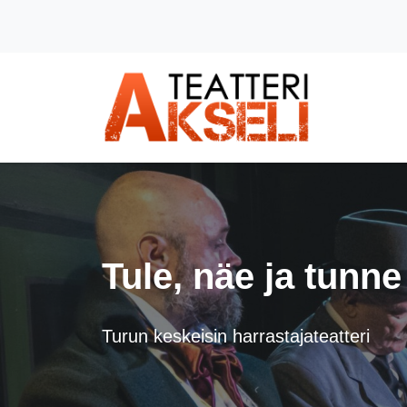
Siirry pääsisältöön (Paina Enter)
Tule, näe ja tunne
Turun keskeisin harrastajateatteri