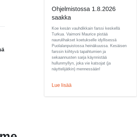
Ohjelmistossa 1.8.2026
saakka
Koe kesän vauhdikkain farssi keskellä
Turkua. Vaimoni Maurice pistää
naurulihakset koetukselle idyllisessä
Puolalanpuistossa heinäkuussa. Kesäisen
sä
farssin kiihtyvä tapahtumien ja
sekaannusten sarja käynnistää
hullunmyllyn, joka vie katsojat (ja
näyttelijätkin) mennessään!
Lue lisää
mme