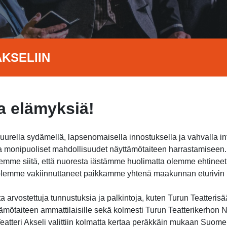
KSELIIN
 elämyksiä!
suurella sydämellä, lapsenomaisella innostuksella ja vahvalla i
jota monipuoliset mahdollisuudet näyttämötaiteen harrastamisee
itsemme siitä, että nuoresta iästämme huolimatta olemme ehtine
a olemme vakiinnuttaneet paikkamme yhtenä maakunnan eturivin h
 arvostettuja tunnustuksia ja palkintoja, kuten Turun Teatterisä
ämötaiteen ammattilaisille sekä kolmesti Turun Teatterikerhon Nu
atteri Akseli valittiin kolmatta kertaa peräkkäin mukaan Suome