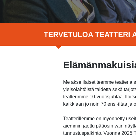
TERVETULOA TEATTERI A
Elämänmakuisia
Me akselilaiset teemme teatteria 
yleisölähtöistä taidetta sekä tar
teatterimme 10-vuotisjuhlaa. Ilo
kaikkiaan jo noin 70 ensi-iltaa j
Teatterillemme on myönnetty useita
aiemmin jaettu pääosin vain näytt
tunnustuspalkinto. Vuonna 2025 Te