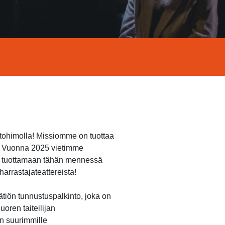
ntohimolla! Missiomme on tuottaa
n. Vuonna 2025 vietimme
et tuottamaan tähän mennessä
arrastajateattereista!
ätiön tunnustuspalkinto, joka on
oren taiteilijan
n suurimmille