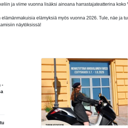
ikkeliin ja viime vuonna lisäksi ainoana harrastajateatterina kok
 elämänmakuisia elämyksiä myös vuonna 2026. Tule, näe ja t
aamisiin näytöksissä!
 -
sa
tu