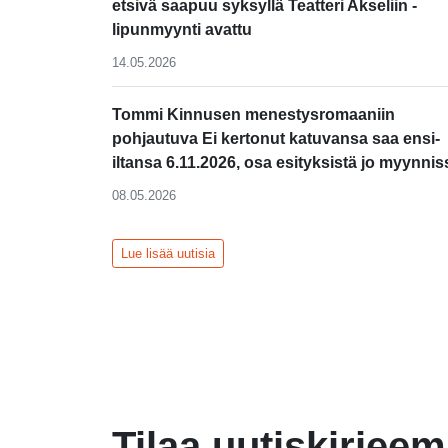
etsivä saapuu syksyllä Teatteri Akseliin -
lipunmyynti avattu
14.05.2026
Tommi Kinnusen menestysromaaniin
pohjautuva Ei kertonut katuvansa saa ensi-
iltansa 6.11.2026, osa esityksistä jo myynnis
08.05.2026
Lue lisää uutisia
Tilaa uutiskirjee