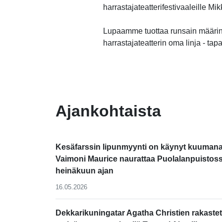
harrastajateatterifestivaaleille M
Lupaamme tuottaa runsain määrin
harrastajateatterin oma linja - tap
-
Ajankohtaista
Kesäfarssin lipunmyynti on käynyt kuumana
Vaimoni Maurice naurattaa Puolalanpuistos
heinäkuun ajan
16.05.2026
Dekkarikuningatar Agatha Christien rakastet