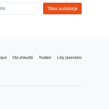
Tilaa uutiskirje
liput
Ota yhteyttä
Teatteri
Liity jäseneksi
Facebook
Instagram