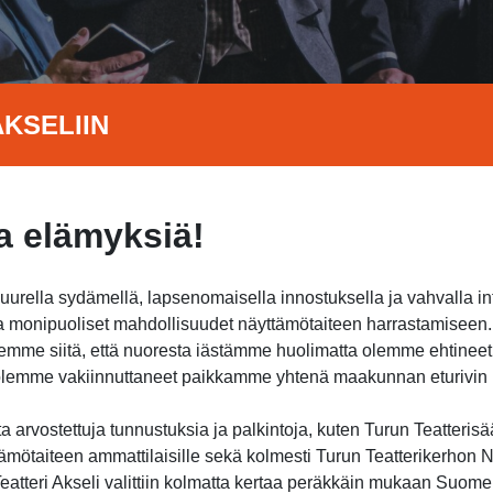
KSELIIN
 elämyksiä!
suurella sydämellä, lapsenomaisella innostuksella ja vahvalla i
jota monipuoliset mahdollisuudet näyttämötaiteen harrastamisee
itsemme siitä, että nuoresta iästämme huolimatta olemme ehtine
a olemme vakiinnuttaneet paikkamme yhtenä maakunnan eturivin h
 arvostettuja tunnustuksia ja palkintoja, kuten Turun Teatterisä
ämötaiteen ammattilaisille sekä kolmesti Turun Teatterikerhon Nu
atteri Akseli valittiin kolmatta kertaa peräkkäin mukaan Suome