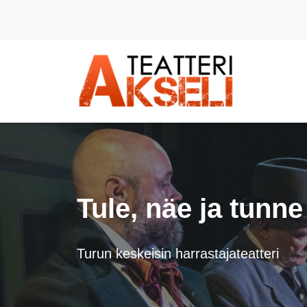
Siirry pääsisältöön (Paina Enter)
Tule, näe ja tunne
Turun keskeisin harrastajateatteri