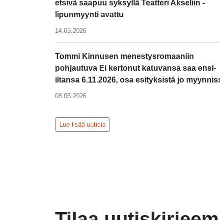
etsivä saapuu syksyllä Teatteri Akseliin -
lipunmyynti avattu
14.05.2026
Tommi Kinnusen menestysromaaniin
pohjautuva Ei kertonut katuvansa saa ensi-
iltansa 6.11.2026, osa esityksistä jo myynnis
08.05.2026
Lue lisää uutisia
Tilaa uutiskirjee