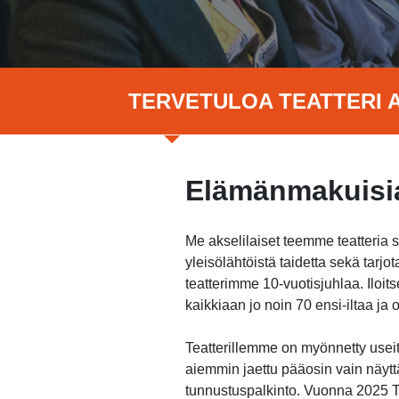
TERVETULOA TEATTERI A
Elämänmakuisia
Me akselilaiset teemme teatteria 
yleisölähtöistä taidetta sekä tar
teatterimme 10-vuotisjuhlaa. Ilo
kaikkiaan jo noin 70 ensi-iltaa j
Teatterillemme on myönnetty useita
aiemmin jaettu pääosin vain näytt
tunnustuspalkinto. Vuonna 2025 Te