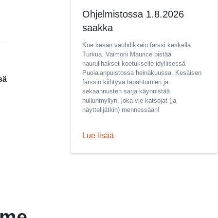
Ohjelmistossa 1.8.2026
saakka
Koe kesän vauhdikkain farssi keskellä
Turkua. Vaimoni Maurice pistää
naurulihakset koetukselle idyllisessä
Puolalanpuistossa heinäkuussa. Kesäisen
sä
farssin kiihtyvä tapahtumien ja
sekaannusten sarja käynnistää
hullunmyllyn, joka vie katsojat (ja
näyttelijätkin) mennessään!
Lue lisää
mme