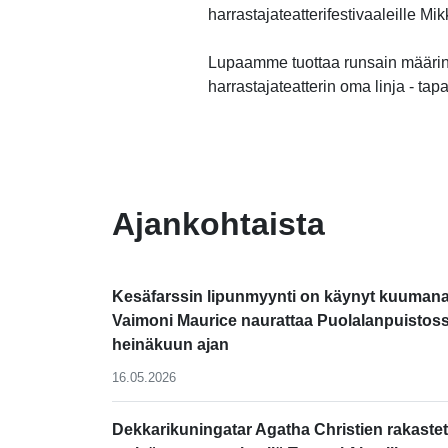
harrastajateatterifestivaaleille M
Lupaamme tuottaa runsain määrin
harrastajateatterin oma linja - tap
-
Ajankohtaista
Kesäfarssin lipunmyynti on käynyt kuumana
Vaimoni Maurice naurattaa Puolalanpuistos
heinäkuun ajan
16.05.2026
Dekkarikuningatar Agatha Christien rakastet