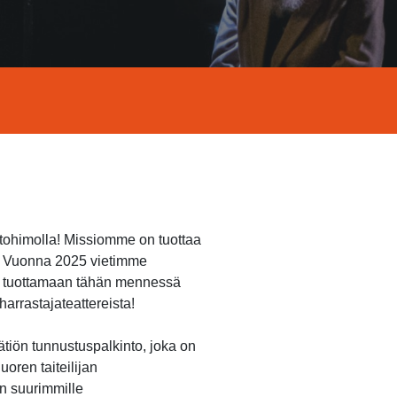
ntohimolla! Missiomme on tuottaa
n. Vuonna 2025 vietimme
et tuottamaan tähän mennessä
arrastajateattereista!
ätiön tunnustuspalkinto, joka on
oren taiteilijan
n suurimmille