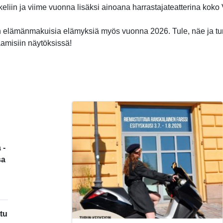
ikkeliin ja viime vuonna lisäksi ainoana harrastajateatterina kok
 elämänmakuisia elämyksiä myös vuonna 2026. Tule, näe ja t
aamisiin näytöksissä!
 -
sa
tu