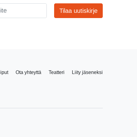
Tilaa uutiskirje
liput
Ota yhteyttä
Teatteri
Liity jäseneksi
Facebook
Instagram