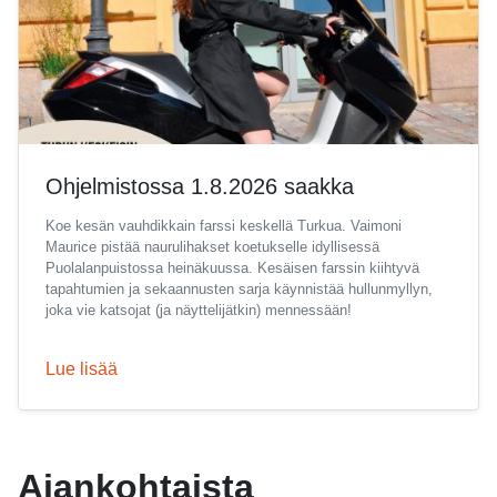
Ohjelmistossa 1.8.2026 saakka
Koe kesän vauhdikkain farssi keskellä Turkua. Vaimoni
Maurice pistää naurulihakset koetukselle idyllisessä
Puolalanpuistossa heinäkuussa. Kesäisen farssin kiihtyvä
tapahtumien ja sekaannusten sarja käynnistää hullunmyllyn,
joka vie katsojat (ja näyttelijätkin) mennessään!
Lue lisää
Ajankohtaista