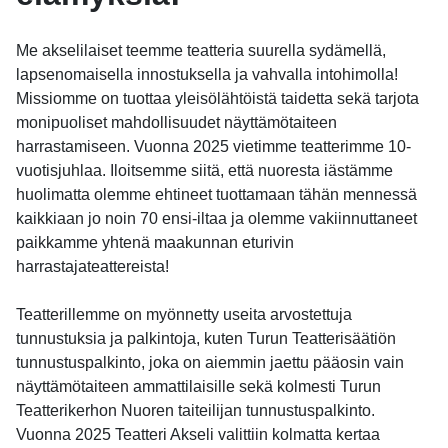
Me akselilaiset teemme teatteria suurella sydämellä,
lapsenomaisella innostuksella ja vahvalla intohimolla!
Missiomme on tuottaa yleisölähtöistä taidetta sekä tarjota
monipuoliset mahdollisuudet näyttämötaiteen
harrastamiseen. Vuonna 2025 vietimme teatterimme 10-
vuotisjuhlaa. Iloitsemme siitä, että nuoresta iästämme
huolimatta olemme ehtineet tuottamaan tähän mennessä
kaikkiaan jo noin 70 ensi-iltaa ja olemme vakiinnuttaneet
paikkamme yhtenä maakunnan eturivin
harrastajateattereista!
Teatterillemme on myönnetty useita arvostettuja
tunnustuksia ja palkintoja, kuten Turun Teatterisäätiön
tunnustuspalkinto, joka on aiemmin jaettu pääosin vain
näyttämötaiteen ammattilaisille sekä kolmesti Turun
Teatterikerhon Nuoren taiteilijan tunnustuspalkinto.
Vuonna 2025 Teatteri Akseli valittiin kolmatta kertaa