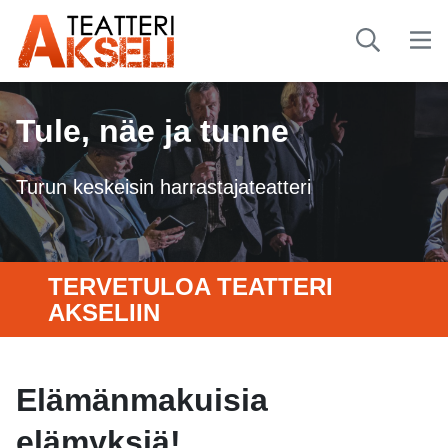
Tule, näe ja tunne
Turun keskeisin harrastajateatteri
TERVETULOA TEATTERI
AKSELIIN
Elämänmakuisia
elämyksiä!