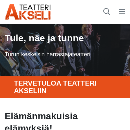
Tule, näe ja tunne
Turun keskeisin harrastajateatteri
TERVETULOA TEATTERI
AKSELIIN
Elämänmakuisia
elämyksiä!