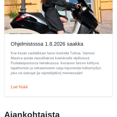
Ohjelmistossa 1.8.2026 saakka
Koe kesän vauhdikkain farssi keskellä Turkua. Vaimoni
Maurice pistää naurulihakset koetukselle idyllisessä
Puolalanpuistossa heinäkuussa. Kesäisen farssin kiihtyvä
tapahtumien ja sekaannusten sarja käynnistää hullunmyllyn,
joka vie katsojat (ja näyttelijätkin) mennessään!
Lue lisää
Ajankohtaista