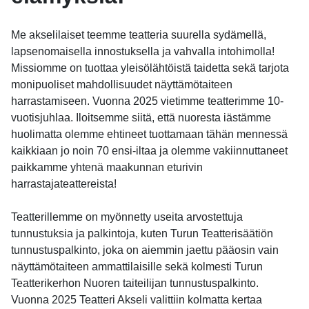
Me akselilaiset teemme teatteria suurella sydämellä,
lapsenomaisella innostuksella ja vahvalla intohimolla!
Missiomme on tuottaa yleisölähtöistä taidetta sekä tarjota
monipuoliset mahdollisuudet näyttämötaiteen
harrastamiseen. Vuonna 2025 vietimme teatterimme 10-
vuotisjuhlaa. Iloitsemme siitä, että nuoresta iästämme
huolimatta olemme ehtineet tuottamaan tähän mennessä
kaikkiaan jo noin 70 ensi-iltaa ja olemme vakiinnuttaneet
paikkamme yhtenä maakunnan eturivin
harrastajateattereista!
Teatterillemme on myönnetty useita arvostettuja
tunnustuksia ja palkintoja, kuten Turun Teatterisäätiön
tunnustuspalkinto, joka on aiemmin jaettu pääosin vain
näyttämötaiteen ammattilaisille sekä kolmesti Turun
Teatterikerhon Nuoren taiteilijan tunnustuspalkinto.
Vuonna 2025 Teatteri Akseli valittiin kolmatta kertaa