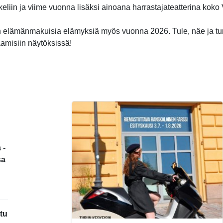
ikkeliin ja viime vuonna lisäksi ainoana harrastajateatterina kok
 elämänmakuisia elämyksiä myös vuonna 2026. Tule, näe ja t
aamisiin näytöksissä!
 -
sa
tu