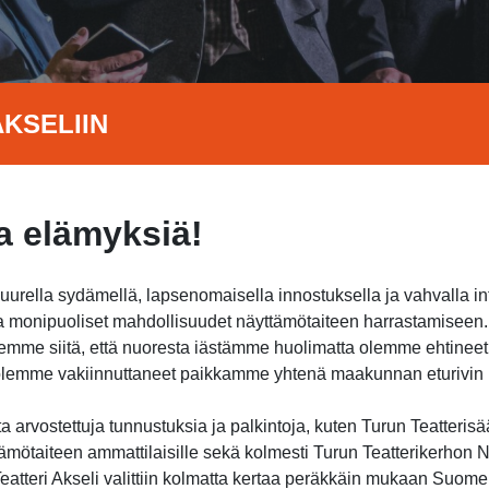
KSELIIN
 elämyksiä!
suurella sydämellä, lapsenomaisella innostuksella ja vahvalla i
jota monipuoliset mahdollisuudet näyttämötaiteen harrastamisee
itsemme siitä, että nuoresta iästämme huolimatta olemme ehtine
a olemme vakiinnuttaneet paikkamme yhtenä maakunnan eturivin h
 arvostettuja tunnustuksia ja palkintoja, kuten Turun Teatterisä
ämötaiteen ammattilaisille sekä kolmesti Turun Teatterikerhon Nu
atteri Akseli valittiin kolmatta kertaa peräkkäin mukaan Suome