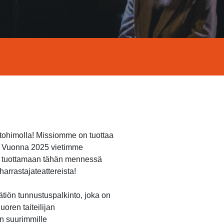
ntohimolla! Missiomme on tuottaa
n. Vuonna 2025 vietimme
et tuottamaan tähän mennessä
arrastajateattereista!
ätiön tunnustuspalkinto, joka on
oren taiteilijan
n suurimmille