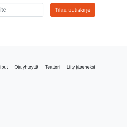
Tilaa uutiskirje
liput
Ota yhteyttä
Teatteri
Liity jäseneksi
Facebook
Instagram