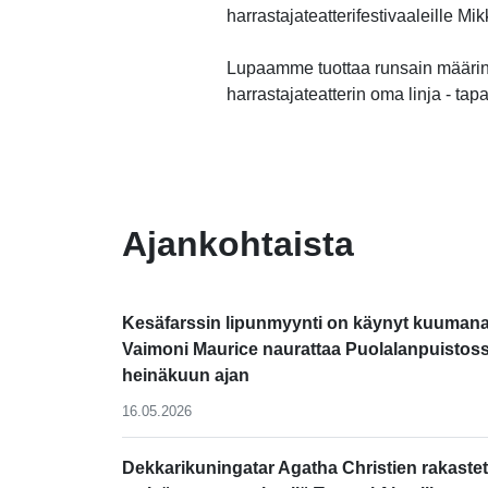
harrastajateatterifestivaaleille M
Lupaamme tuottaa runsain määrin
harrastajateatterin oma linja - tap
-
Ajankohtaista
Kesäfarssin lipunmyynti on käynyt kuumana
Vaimoni Maurice naurattaa Puolalanpuistos
heinäkuun ajan
16.05.2026
Dekkarikuningatar Agatha Christien rakastet