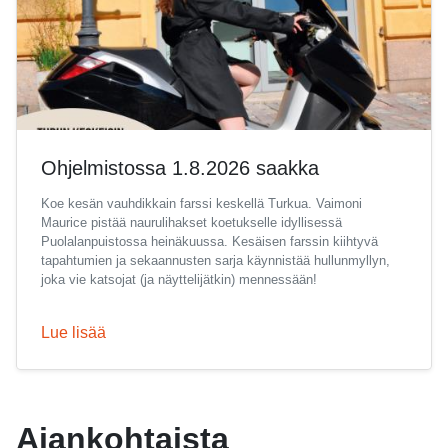
Ohjelmistossa 1.8.2026 saakka
Koe kesän vauhdikkain farssi keskellä Turkua. Vaimoni
Maurice pistää naurulihakset koetukselle idyllisessä
Puolalanpuistossa heinäkuussa. Kesäisen farssin kiihtyvä
tapahtumien ja sekaannusten sarja käynnistää hullunmyllyn,
joka vie katsojat (ja näyttelijätkin) mennessään!
Lue lisää
Ajankohtaista