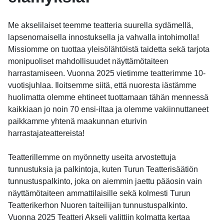
Me akselilaiset teemme teatteria suurella sydämellä,
lapsenomaisella innostuksella ja vahvalla intohimolla!
Missiomme on tuottaa yleisölähtöistä taidetta sekä tarjota
monipuoliset mahdollisuudet näyttämötaiteen
harrastamiseen. Vuonna 2025 vietimme teatterimme 10-
vuotisjuhlaa. Iloitsemme siitä, että nuoresta iästämme
huolimatta olemme ehtineet tuottamaan tähän mennessä
kaikkiaan jo noin 70 ensi-iltaa ja olemme vakiinnuttaneet
paikkamme yhtenä maakunnan eturivin
harrastajateattereista!
Teatterillemme on myönnetty useita arvostettuja
tunnustuksia ja palkintoja, kuten Turun Teatterisäätiön
tunnustuspalkinto, joka on aiemmin jaettu pääosin vain
näyttämötaiteen ammattilaisille sekä kolmesti Turun
Teatterikerhon Nuoren taiteilijan tunnustuspalkinto.
Vuonna 2025 Teatteri Akseli valittiin kolmatta kertaa