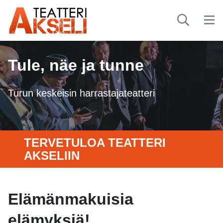
Tule, näe ja tunne
Turun keskeisin harrastajateatteri
TERVETULOA TEATTERI
AKSELIIN
Elämänmakuisia
elämyksiä!