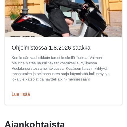
Ohjelmistossa 1.8.2026 saakka
Koe kesän vauhdikkain farssi keskellä Turkua. Vaimoni
Maurice pistää naurulihakset koetukselle idyllisessä
Puolalanpuistossa heinäkuussa. Kesäisen farssin kiihtyvä
tapahtumien ja sekaannusten sarja käynnistää hullunmyllyn,
joka vie katsojat (ja näyttelijätkin) mennessään!
Lue lisää
Ajankohtaista