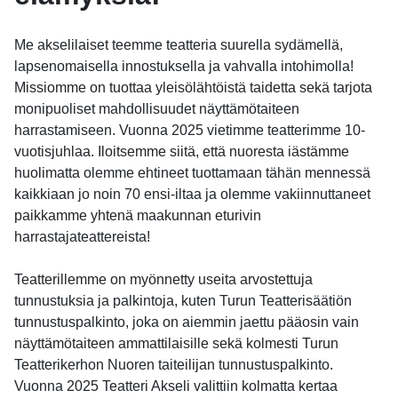
Me akselilaiset teemme teatteria suurella sydämellä,
lapsenomaisella innostuksella ja vahvalla intohimolla!
Missiomme on tuottaa yleisölähtöistä taidetta sekä tarjota
monipuoliset mahdollisuudet näyttämötaiteen
harrastamiseen. Vuonna 2025 vietimme teatterimme 10-
vuotisjuhlaa. Iloitsemme siitä, että nuoresta iästämme
huolimatta olemme ehtineet tuottamaan tähän mennessä
kaikkiaan jo noin 70 ensi-iltaa ja olemme vakiinnuttaneet
paikkamme yhtenä maakunnan eturivin
harrastajateattereista!
Teatterillemme on myönnetty useita arvostettuja
tunnustuksia ja palkintoja, kuten Turun Teatterisäätiön
tunnustuspalkinto, joka on aiemmin jaettu pääosin vain
näyttämötaiteen ammattilaisille sekä kolmesti Turun
Teatterikerhon Nuoren taiteilijan tunnustuspalkinto.
Vuonna 2025 Teatteri Akseli valittiin kolmatta kertaa