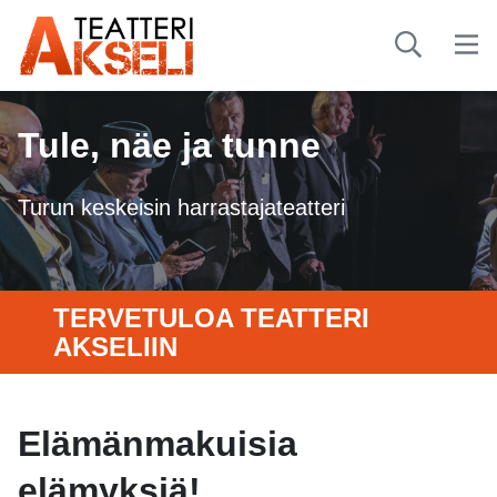
Tule, näe ja tunne
Turun keskeisin harrastajateatteri
TERVETULOA TEATTERI
AKSELIIN
Elämänmakuisia
elämyksiä!