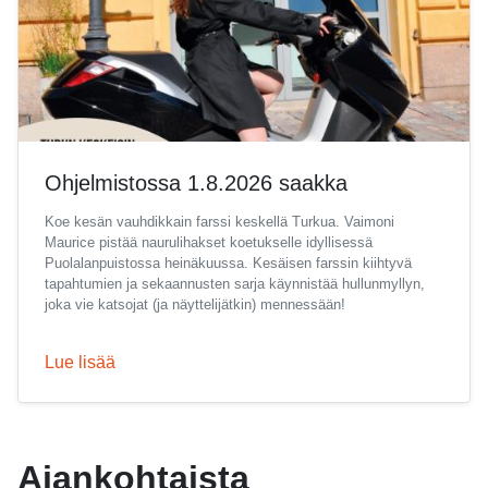
Ohjelmistossa 1.8.2026 saakka
Koe kesän vauhdikkain farssi keskellä Turkua. Vaimoni
Maurice pistää naurulihakset koetukselle idyllisessä
Puolalanpuistossa heinäkuussa. Kesäisen farssin kiihtyvä
tapahtumien ja sekaannusten sarja käynnistää hullunmyllyn,
joka vie katsojat (ja näyttelijätkin) mennessään!
Lue lisää
Ajankohtaista