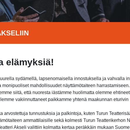
KSELIIN
 elämyksiä!
suurella sydämellä, lapsenomaisella innostuksella ja vahvalla i
jota monipuoliset mahdollisuudet näyttämötaiteen harrastamisee
itsemme siitä, että nuoresta iästämme huolimatta olemme ehtine
a olemme vakiinnuttaneet paikkamme yhtenä maakunnan eturivin h
 arvostettuja tunnustuksia ja palkintoja, kuten Turun Teatterisä
ämötaiteen ammattilaisille sekä kolmesti Turun Teatterikerhon Nu
atteri Akseli valittiin kolmatta kertaa peräkkäin mukaan Suome