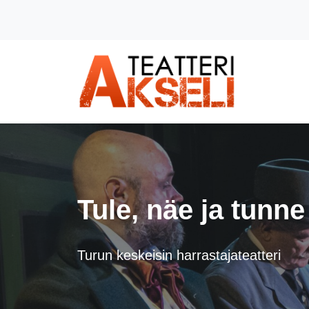
Siirry pääsisältöön (Paina Enter)
Tule, näe ja tunne
Turun keskeisin harrastajateatteri