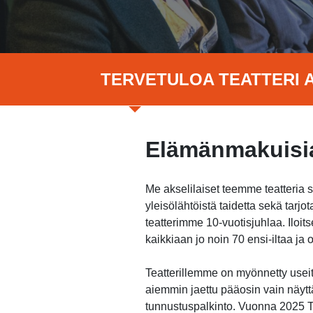
TERVETULOA TEATTERI A
Elämänmakuisia
Me akselilaiset teemme teatteria 
yleisölähtöistä taidetta sekä tar
teatterimme 10-vuotisjuhlaa. Ilo
kaikkiaan jo noin 70 ensi-iltaa j
Teatterillemme on myönnetty useita
aiemmin jaettu pääosin vain näytt
tunnustuspalkinto. Vuonna 2025 Te