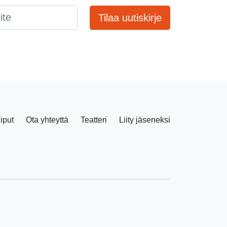
Tilaa uutiskirje
liput
Ota yhteyttä
Teatteri
Liity jäseneksi
Facebook
Instagram