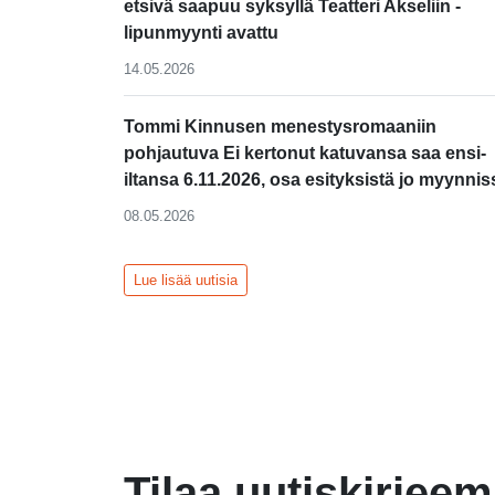
etsivä saapuu syksyllä Teatteri Akseliin -
lipunmyynti avattu
14.05.2026
Tommi Kinnusen menestysromaaniin
pohjautuva Ei kertonut katuvansa saa ensi-
iltansa 6.11.2026, osa esityksistä jo myynnis
08.05.2026
Lue lisää uutisia
Tilaa uutiskirjee