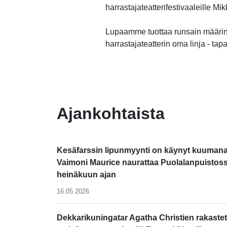
harrastajateatterifestivaaleille M
Lupaamme tuottaa runsain määrin
harrastajateatterin oma linja - tap
-
Ajankohtaista
Kesäfarssin lipunmyynti on käynyt kuumana
Vaimoni Maurice naurattaa Puolalanpuistos
heinäkuun ajan
16.05.2026
Dekkarikuningatar Agatha Christien rakastet