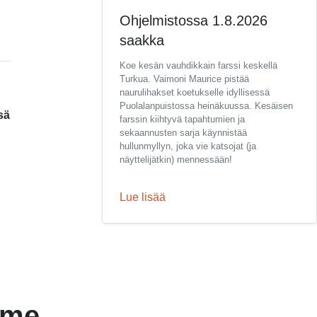
Ohjelmistossa 1.8.2026
saakka
Koe kesän vauhdikkain farssi keskellä
Turkua. Vaimoni Maurice pistää
naurulihakset koetukselle idyllisessä
Puolalanpuistossa heinäkuussa. Kesäisen
sä
farssin kiihtyvä tapahtumien ja
sekaannusten sarja käynnistää
hullunmyllyn, joka vie katsojat (ja
näyttelijätkin) mennessään!
Lue lisää
mme