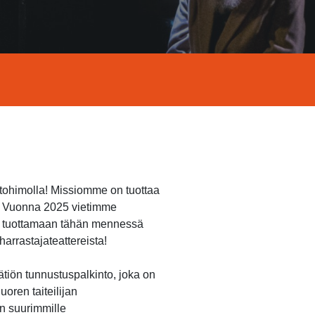
ntohimolla! Missiomme on tuottaa
n. Vuonna 2025 vietimme
et tuottamaan tähän mennessä
arrastajateattereista!
ätiön tunnustuspalkinto, joka on
oren taiteilijan
n suurimmille