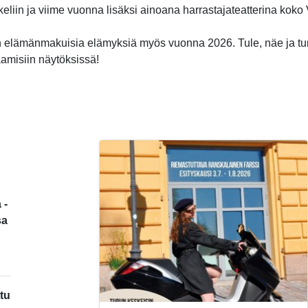
ikkeliin ja viime vuonna lisäksi ainoana harrastajateatterina kok
 elämänmakuisia elämyksiä myös vuonna 2026. Tule, näe ja t
aamisiin näytöksissä!
 -
sa
tu