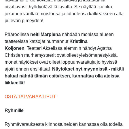
oivaltavasti hyödyntävällä tavalla. Se näyttää, kuinka
jokainen värittää muistonsa ja totuutensa kätkeäkseen alla
piilevän pimeyden!
Pääroolissa
neiti Marplena
nähdään monissa alueen
teattereissa katsojat hurmannut
Kristiina
Koljonen
. Teatteri Akselissa aiemmin nähdyt Agatha
Christien murhamysteerit ovat olleet yleisömenestyksiä,
monet näytökset ovat olleet loppuunvarattuja jo hyvissä
ajoin ennen ensi-iltaa!
Näytökset nyt myynnissä - mikäli
haluat nähdä tämän esityksen, kannattaa olla ajoissa
liikkeellä!
OSTA TAI VARAA LIPUT
Ryhmille
Ryhmävarauksesta kiinnostuneiden kannattaa olla todella