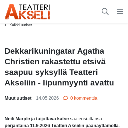
-
Kaikki uutiset
Dekkarikuningatar Agatha
Christien rakastettu etsivä
saapuu syksyllä Teatteri
Akseliin - lipunmyynti avattu
Muut uutiset
14.05.2026
0 kommenttia
Neiti Marple ja tuijottava katse
saa ensi-iltansa
perjantaina 11.9.2026 Teatteri Akselin päänäyttämöllä.