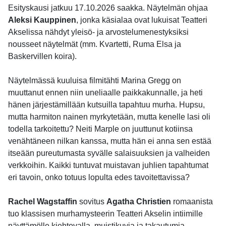
Esityskausi jatkuu 17.10.2026 saakka. Näytelmän ohjaa
Aleksi Kauppinen
, jonka käsialaa ovat lukuisat Teatteri
Akselissa nähdyt yleisö- ja arvostelumenestyksiksi
nousseet näytelmät (mm. Kvartetti, Ruma Elsa ja
Baskervillen koira).
Näytelmässä kuuluisa filmitähti Marina Gregg on
muuttanut ennen niin uneliaalle paikkakunnalle, ja heti
hänen järjestämillään kutsuilla tapahtuu murha. Hupsu,
mutta harmiton nainen myrkytetään, mutta kenelle lasi oli
todella tarkoitettu? Neiti Marple on juuttunut kotiinsa
venähtäneen nilkan kanssa, mutta hän ei anna sen estää
itseään pureutumasta syvälle salaisuuksien ja valheiden
verkkoihin. Kaikki tuntuvat muistavan juhlien tapahtumat
eri tavoin, onko totuus lopulta edes tavoitettavissa?
Rachel Wagstaffin
sovitus
Agatha Christien
romaanista
tuo klassisen murhamysteerin Teatteri Akselin intiimille
näyttämölle kiehtovalla, muistikuvia ja takautumia