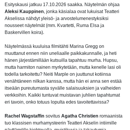
Esityskausi jatkuu 17.10.2026 saakka. Näytelmän ohjaa
Aleksi Kauppinen
, jonka käsialaa ovat lukuisat Teatteri
Akselissa nähdyt yleisö- ja arvostelumenestyksiksi
nousseet näytelmät (mm. Kvartetti, Ruma Elsa ja
Baskervillen koira).
Näytelmässä kuuluisa filmitähti Marina Gregg on
muuttanut ennen niin uneliaalle paikkakunnalle, ja heti
hänen järjestämillään kutsuilla tapahtuu murha. Hupsu,
mutta harmiton nainen myrkytetään, mutta kenelle lasi oli
todella tarkoitettu? Neiti Marple on juuttunut kotiinsa
venähtäneen nilkan kanssa, mutta hän ei anna sen estää
itseään pureutumasta syvälle salaisuuksien ja valheiden
verkkoihin. Kaikki tuntuvat muistavan juhlien tapahtumat
eri tavoin, onko totuus lopulta edes tavoitettavissa?
Rachel Wagstaffin
sovitus
Agatha Christien
romaanista
tuo klassisen murhamysteerin Teatteri Akselin intiimille
näyttämölle kiehtovalla, muistikuvia ja takautumia