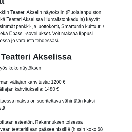
at
kiin Teatteri Akselin näytöksiin (Puolalanpuiston
kä Teatteri Akselissa Humalistonkadulla) käyvät
isimmät pankki- ja luottokortit, Smartumin kulttuuri /
a sekä Epassi -sovellukset. Voit maksaa lippusi
ossa jo varausta tehdessäsi.
Teatteri Akselissa
 myös koko näytöksen
lman väliajan kahvitusta: 1200 €
äliajan kahvituksella: 1480 €
ttaessa maksu on suoritettava vähintään kaksi
stä.
tiloiltaan esteetön. Rakennuksen toisessa
vaan teatteritilaan pääsee hissillä (hissin koko 68