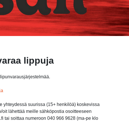
varaa lippuja
ipunvarausjärjestelmää.
ja
me yhteydessä suurissa (15+ henkilöä) koskevissa
oit lähettää meille sähköpostia osoitteeseen
li.fi tai soittaa numeroon 040 966 9628 (ma-pe klo