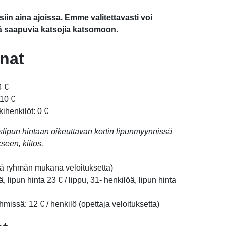
in aina ajoissa. Emme valitettavasti voi
 saapuvia katsojia katsomoon.
nat
4 €
 10 €
kihenkilöt: 0 €
aislipun hintaan oikeuttavan kortin lipunmyynnissä
een, kiitos.
ä ryhmän mukana veloituksetta)
, lipun hinta 23 € / lippu, 31- henkilöä, lipun hinta
hmissä: 12 € / henkilö (opettaja veloituksetta)