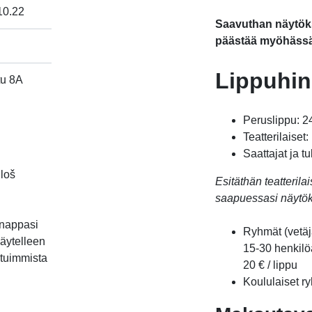
10.22
Saavuthan näytöksi
päästää myöhässä
Lippuhin
tu 8A
kki avautuu uudessa välilehdessä
Peruslippu: 2
Teatterilaiset:
Saattajat ja tu
loš
Esitäthän teatteril
saapuessasi näytöks
 nappasi
Ryhmät (vetäj
näytelleen
15-30 henkilöä
tuimmista
20 € / lippu
Koululaiset ry