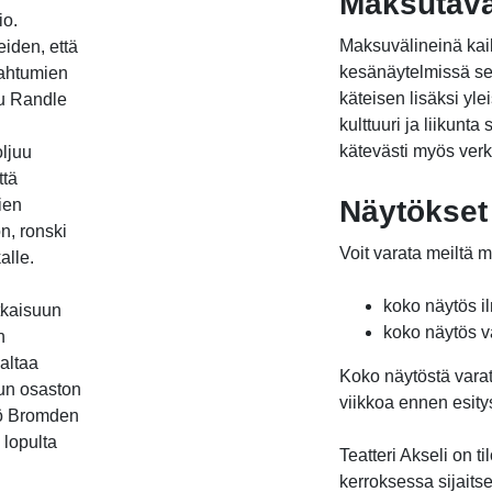
Maksutav
io.
Maksuvälineinä kaik
eiden, että
kesänäytelmissä se
pahtumien
käteisen lisäksi yle
tu Randle
kulttuuri ja liikunt
kätevästi myös verk
oljuu
ttä
Näytökset 
ien
n, ronski
Voit varata meiltä
alle.
koko näytös i
tkaisuun
koko näytös v
n
altaa
Koko näytöstä vara
tun osaston
viikkoa ennen esity
kö Bromden
 lopulta
Teatteri Akseli on 
kerroksessa sijaitse