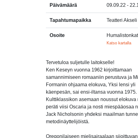
Päivämäärä
09.09.22 - 22.
Tapahtumapaikka
Teatteri Akseli
Osoite
Humalistonka
Lin
Katso kartalla
Tervetuloa suljetulle laitokselle!
Ken Keseyn vuonna 1962 kirjoittamaan
samannimiseen romaaniin perustuva ja Mi
Formanin ohjaama elokuva, Yksi lensi yli
käenpesän, sai ensi-iltansa vuonna 1975.
Kulttiklassikon asemaan noussut elokuva
peräti viisi Oscaria ja nosti miespääosaa 
Jack Nicholsonin yhdeksi maailman tunne
metodinäyttelijöistä.
Oregonilaiseen mielisairaalaan sijoittuvan