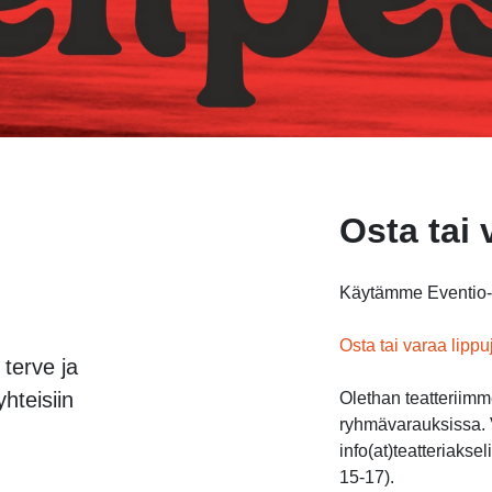
Osta tai 
Käytämme Eventio-l
Osta tai varaa lippu
 terve ja
hteisiin
Olethan teatteriim
ryhmävarauksissa. V
info(at)teatteriakse
15-17).