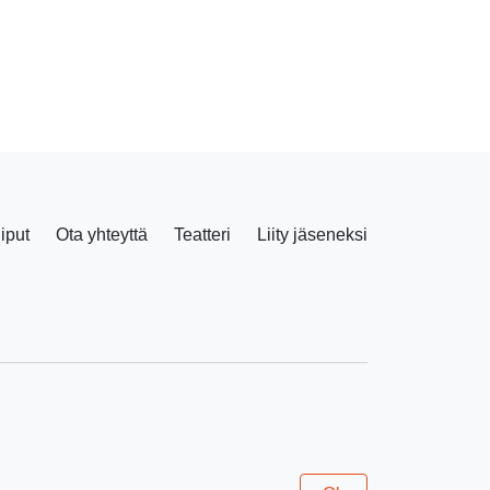
liput
Ota yhteyttä
Teatteri
Liity jäseneksi
Facebook
Instagram