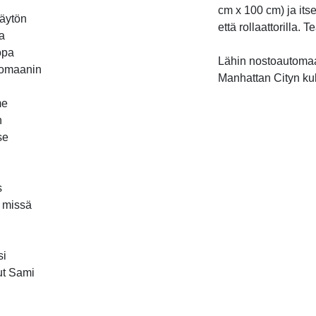
cm x 100 cm) ja itse
käytön
että rollaattorilla. 
sa
opa
Lähin nostoautomaa
 romaanin
Manhattan Cityn kul
me
n
se
s
, missä
si
ut Sami