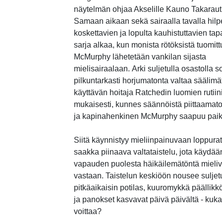
näytelmän ohjaa Akselille Kauno Takaraut
Samaan aikaan sekä sairaalla tavalla hilp
koskettavien ja lopulta kauhistuttavien ta
sarja alkaa, kun monista rötöksistä tuomit
McMurphy lähetetään vankilan sijasta
mielisairaalaan. Arki suljetulla osastolla s
pilkuntarkasti horjumatonta valtaa säälimä
käyttävän hoitaja Ratchedin luomien rutiin
mukaisesti, kunnes säännöistä piittaamato
ja kapinahenkinen McMurphy saapuu paik
Siitä käynnistyy mieliinpainuvaan loppura
saakka piinaava valtataistelu, jota käydää
vapauden puolesta häikäilemätöntä mieliv
vastaan. Taistelun keskiöön nousee sulje
pitkäaikaisin potilas, kuuromykkä päällik
ja panokset kasvavat päivä päivältä - kuka
voittaa?