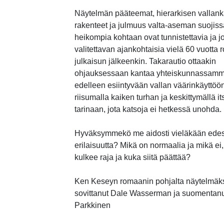
Näytelmän pääteemat, hierarkisen vallan
rakenteet ja julmuus valta-aseman suojis
heikompia kohtaan ovat tunnistettavia ja j
valitettavan ajankohtaisia vielä 60 vuotta
julkaisun jälkeenkin. Takarautio ottaakin
ohjauksessaan kantaa yhteiskunnassam
edelleen esiintyvään vallan väärinkäyttöö
riisumalla kaiken turhan ja keskittymällä it
tarinaan, jota katsoja ei hetkessä unohda.
Hyväksymmekö me aidosti vieläkään ede
erilaisuutta? Mikä on normaalia ja mikä ei
kulkee raja ja kuka siitä päättää?
Ken Keseyn romaanin pohjalta näytelmäk
sovittanut Dale Wasserman ja suomentan
Parkkinen