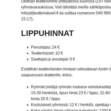
Olethan teatteriimme yhteydessä suurissa (15+ hen
ryhmävarauksissa. Voit lähettää meille sähköposti
info(at)teatteriakseli.fi tai soittaa numeroon 040 9
15-17).
LIPPUHINNAT
Peruslippu: 24 €
Teatterilaiset: 10 €
Saattajat ja avustajat: 0 €
Esitäthän teatterilaisten hintaan oikeuttavan kortin
saapuessasi teatterille, kiitos.
Ryhmät (vetäjä ryhmän mukana veloituksetta
15-30 henkilöä, lipun hinta 23 € / lippu, 31-60
hinta 20 € / lippu
Koululaiset ryhmissä: 12 € / henkilö, opettaja 
Koko näytös ilman väliajan kahvitusta: 1200 