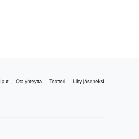
liput
Ota yhteyttä
Teatteri
Liity jäseneksi