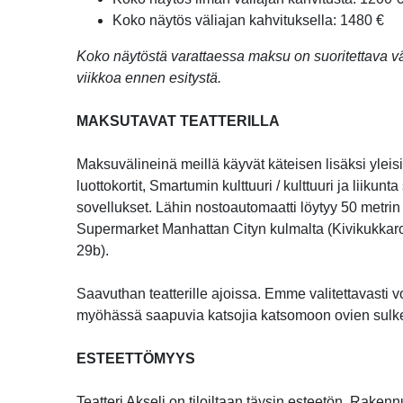
Koko näytös väliajan kahvituksella: 1480 €
Koko näytöstä varattaessa maksu on suoritettava v
viikkoa ennen esitystä.
MAKSUTAVAT TEATTERILLA
Maksuvälineinä meillä käyvät käteisen lisäksi yleis
luottokortit, Smartumin kulttuuri / kulttuuri ja liikunt
sovellukset. Lähin nostoautomaatti löytyy 50 metrin
Supermarket Manhattan Cityn kulmalta (Kivikukkaro
29b).
Saavuthan teatterille ajoissa. Emme valitettavasti 
myöhässä saapuvia katsojia katsomoon ovien sulk
ESTEETTÖMYYS
Teatteri Akseli on tiloiltaan täysin esteetön. Raken