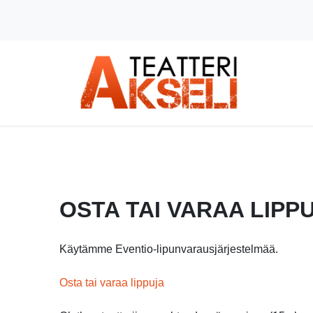
Siirry pääsisältöön (Paina Enter)
-
OSTA TAI VARAA LIPP
Käytämme Eventio-lipunvarausjärjestelmää.
Osta tai varaa lippuja