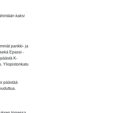
ähintään kaksi
immät pankki- ja
a sekä Epassi -
 päästä K-
, Yliopistonkatu
voi päästää
euduttua.
nuksen toisessa