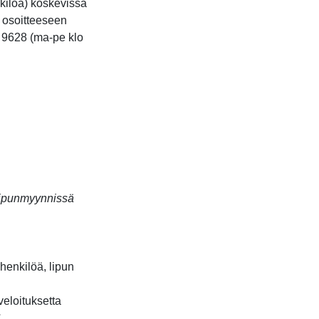
kilöä) koskevissa
a osoitteeseen
66 9628 (ma-pe klo
 lipunmyynnissä
)
 henkilöä, lipun
veloituksetta
€