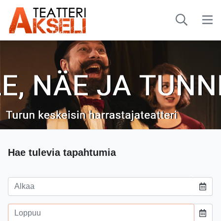
-
Hae tulevia tapahtumia
Tapahtuman alkamispäivämäärä
Tapahtuman päättymispäivämäärä