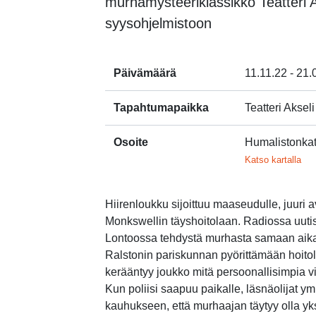
murhamysteeriklassikko Teatteri 
syysohjelmistoon
Päivämäärä
11.11.22 - 21.
Tapahtumapaikka
Teatteri Akseli
Osoite
Humalistonka
Lin
Katso kartalla
Hiirenloukku sijoittuu maaseudulle, juuri 
Monkswellin täyshoitolaan. Radiossa uut
Lontoossa tehdystä murhasta samaan aik
Ralstonin pariskunnan pyörittämään hoito
kerääntyy joukko mitä persoonallisimpia vi
Kun poliisi saapuu paikalle, läsnäolijat y
kauhukseen, että murhaajan täytyy olla yks