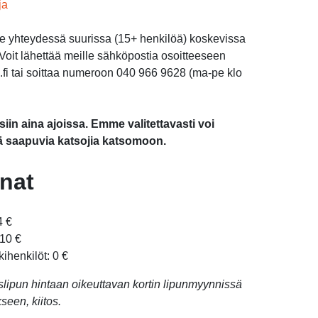
ja
me yhteydessä suurissa (15+ henkilöä) koskevissa
oit lähettää meille sähköpostia osoitteeseen
li.fi tai soittaa numeroon 040 966 9628 (ma-pe klo
in aina ajoissa. Emme valitettavasti voi
 saapuvia katsojia katsomoon.
nat
4 €
 10 €
kihenkilöt: 0 €
aislipun hintaan oikeuttavan kortin lipunmyynnissä
een, kiitos.