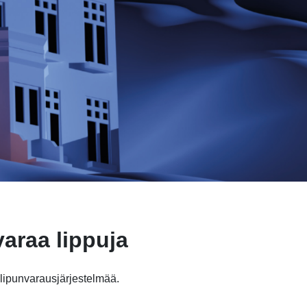
varaa lippuja
ipunvarausjärjestelmää.