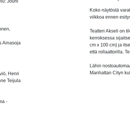
elu: Jouni
Koko näytöstä vara
viikkoa ennen esity
onen,
Teatteri Akseli on 
kerroksessa sijaitse
os Ainasoja
cm x 100 cm) ja itse
että rollaattorilla. 
Lähin nostoautomaa
Manhattan Cityn kul
viö, Henri
nne Teijula
ma -