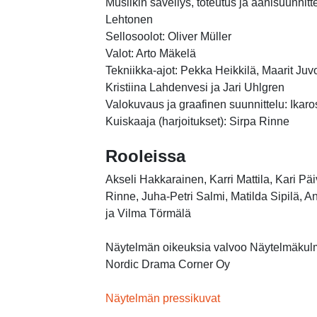
Musiikin sävellys, toteutus ja äänisuunnitt
Lehtonen
Sellosoolot: Oliver Müller
Valot: Arto Mäkelä
Tekniikka-ajot: Pekka Heikkilä, Maarit Juv
Kristiina Lahdenvesi ja Jari Uhlgren
Valokuvaus ja graafinen suunnittelu: Ikar
Kuiskaaja (harjoitukset): Sirpa Rinne
Rooleissa
Akseli Hakkarainen, Karri Mattila, Kari Päi
Rinne, Juha-Petri Salmi, Matilda Sipilä, A
ja Vilma Törmälä
Näytelmän oikeuksia valvoo Näytelmäkul
Nordic Drama Corner Oy
Näytelmän pressikuvat