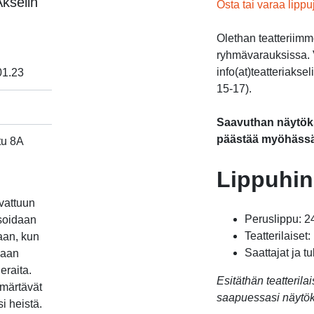
Akselin
Osta tai varaa lippu
Olethan teatteriim
ryhmävarauksissa. V
info(at)teatteriakse
01.23
15-17).
Saavuthan näytöksi
päästää myöhässä
tu 8A
kki avautuu uudessa välilehdessä
Lippuhin
avattuun
Peruslippu: 2
isoidaan
Teatterilaiset:
aan, kun
Saattajat ja tu
laan
eraita.
Esitäthän teatteril
mmärtävät
saapuessasi näytöks
i heistä.