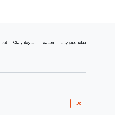
liput
Ota yhteyttä
Teatteri
Liity jäseneksi
Facebook
Instagram
Ok