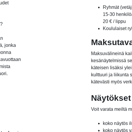
uudet
Ryhmät (vetäj
15-30 henkilöä
20 € / lippu
i?
Koululaiset ry
an
Maksutav
ä, jonka
vuonna
Maksuvälineinä kaik
hlavuottaan
kesänäytelmissä se
mista
käteisen lisäksi yle
ori.
kulttuuri ja liikunt
kätevästi myös verk
Näytökset 
Voit varata meiltä
koko näytös i
koko näytös v