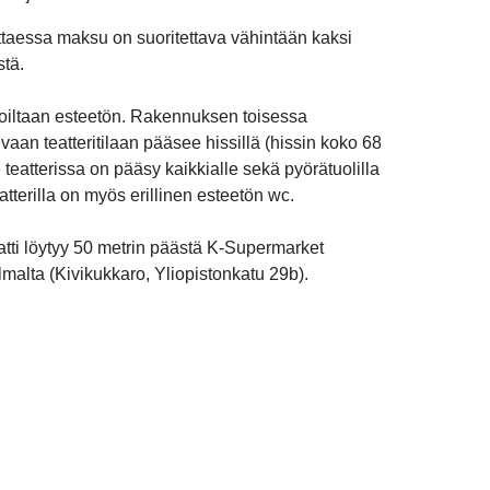
ttaessa maksu on suoritettava vähintään kaksi
stä.
tiloiltaan esteetön. Rakennuksen toisessa
vaan teatteritilaan pääsee hissillä (hissin koko 68
 teatterissa on pääsy kaikkialle sekä pyörätuolilla
Teatterilla on myös erillinen esteetön wc.
tti löytyy 50 metrin päästä K-Supermarket
malta (Kivikukkaro, Yliopistonkatu 29b).