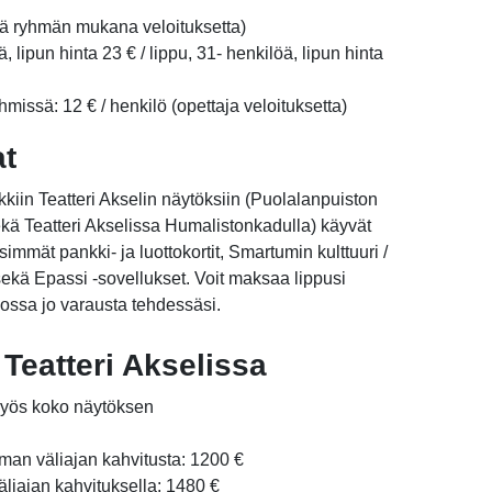
ä ryhmän mukana veloituksetta)
, lipun hinta 23 € / lippu, 31- henkilöä, lipun hinta
hmissä: 12 € / henkilö (opettaja veloituksetta)
at
kiin Teatteri Akselin näytöksiin (Puolalanpuiston
kä Teatteri Akselissa Humalistonkadulla) käyvät
isimmät pankki- ja luottokortit, Smartumin kulttuuri /
a sekä Epassi -sovellukset. Voit maksaa lippusi
ossa jo varausta tehdessäsi.
Teatteri Akselissa
 myös koko näytöksen
lman väliajan kahvitusta: 1200 €
äliajan kahvituksella: 1480 €