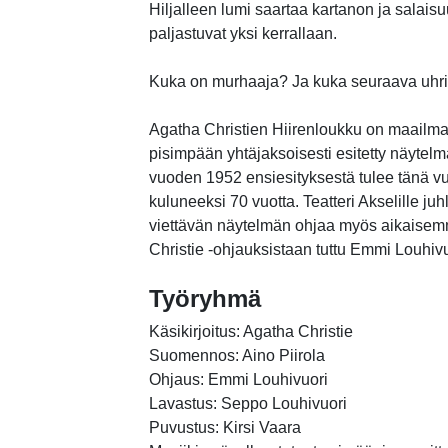
Hiljalleen lumi saartaa kartanon ja salais
paljastuvat yksi kerrallaan.
Kuka on murhaaja? Ja kuka seuraava uhr
Agatha Christien Hiirenloukku on maailm
pisimpään yhtäjaksoisesti esitetty näytelm
vuoden 1952 ensiesityksestä tulee tänä 
kuluneeksi 70 vuotta. Teatteri Akselille ju
viettävän näytelmän ohjaa myös aikaisem
Christie -ohjauksistaan tuttu Emmi Louhivu
Työryhmä
Käsikirjoitus: Agatha Christie
Suomennos: Aino Piirola
Ohjaus: Emmi Louhivuori
Lavastus: Seppo Louhivuori
Puvustus: Kirsi Vaara