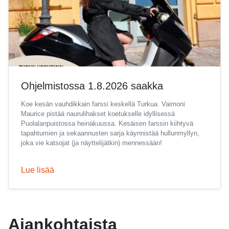
Ohjelmistossa 1.8.2026 saakka
Koe kesän vauhdikkain farssi keskellä Turkua. Vaimoni
Maurice pistää naurulihakset koetukselle idyllisessä
Puolalanpuistossa heinäkuussa. Kesäisen farssin kiihtyvä
tapahtumien ja sekaannusten sarja käynnistää hullunmyllyn,
joka vie katsojat (ja näyttelijätkin) mennessään!
Lue lisää
Ajankohtaista