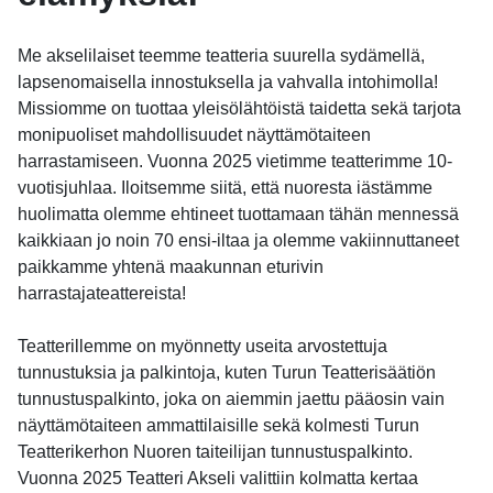
Me akselilaiset teemme teatteria suurella sydämellä,
lapsenomaisella innostuksella ja vahvalla intohimolla!
Missiomme on tuottaa yleisölähtöistä taidetta sekä tarjota
monipuoliset mahdollisuudet näyttämötaiteen
harrastamiseen. Vuonna 2025 vietimme teatterimme 10-
vuotisjuhlaa. Iloitsemme siitä, että nuoresta iästämme
huolimatta olemme ehtineet tuottamaan tähän mennessä
kaikkiaan jo noin 70 ensi-iltaa ja olemme vakiinnuttaneet
paikkamme yhtenä maakunnan eturivin
harrastajateattereista!
Teatterillemme on myönnetty useita arvostettuja
tunnustuksia ja palkintoja, kuten Turun Teatterisäätiön
tunnustuspalkinto, joka on aiemmin jaettu pääosin vain
näyttämötaiteen ammattilaisille sekä kolmesti Turun
Teatterikerhon Nuoren taiteilijan tunnustuspalkinto.
Vuonna 2025 Teatteri Akseli valittiin kolmatta kertaa