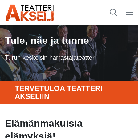
Tule, näe ja tunne
Turun keskeisin harrastajateatteri
TERVETULOA TEATTERI
AKSELIIN
Elämänmakuisia
elämyksiä!